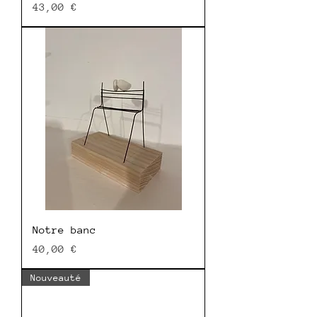
Prix
43,00 €
Notre banc
Prix
40,00 €
Nouveauté