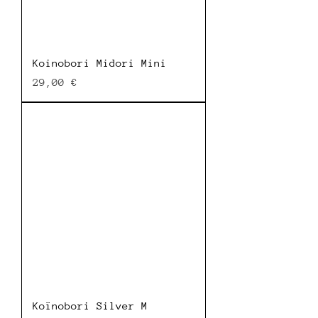
Koinobori Midori Mini
Prix
29,00 €
Koïnobori Silver M