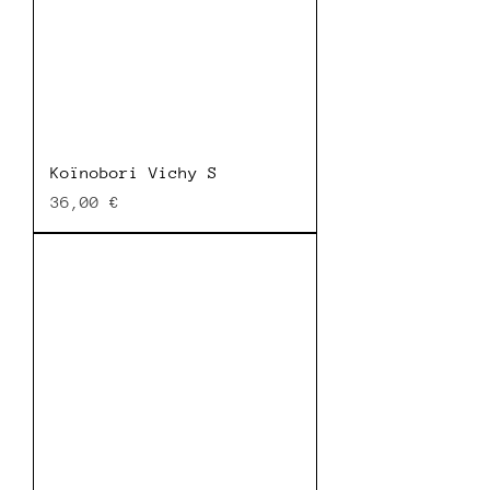
Koïnobori Vichy S
Prix
36,00 €