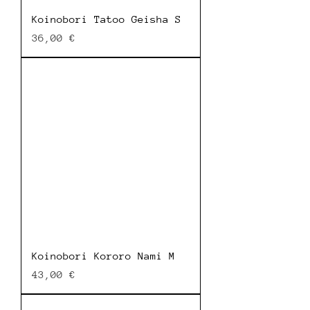
Koinobori Tatoo Geisha S
Prix
36,00 €
Koinobori Kororo Nami M
Prix
43,00 €