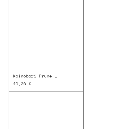
Koinobori Prune L
Prix
49,00 €