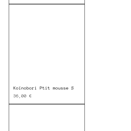
Koïnobori Ptit mousse S
Prix
36,00 €