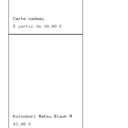
Carte cadeau
Prix promotionnel
À partir de
30,00 €
Koïnobori Matsu Black M
Prix
43,00 €