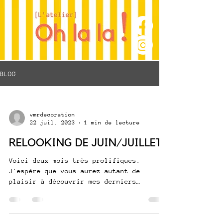
BLOG
vmrdecoration
22 juil. 2023
1 min de lecture
RELOOKING DE JUIN/JUILLET
Voici deux mois très prolifiques.
J'espère que vous aurez autant de
plaisir à découvrir mes derniers
relooking que j'en ai eu à les...