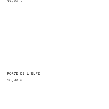
Prix
44,00 €
PORTE DE L'ELFE
Prix
28,00 €