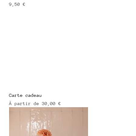
Prix
9,50 €
Carte cadeau
Prix promotionnel
À partir de
30,00 €