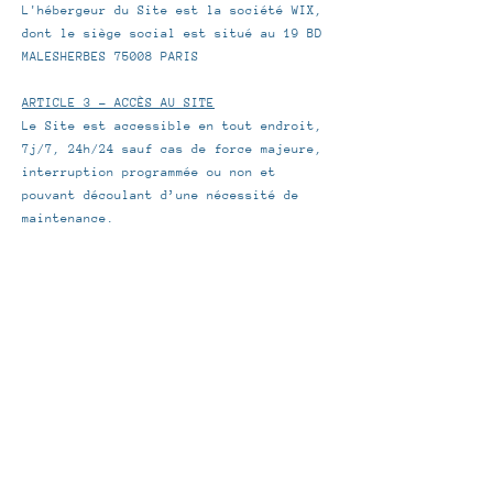
L'hébergeur du Site est la société WIX,
dont le siège social est situé au 19 BD
MALESHERBES 75008 PARIS
ARTICLE 3 - ACCÈS AU SITE
Le Site est accessible en tout endroit,
7j/7, 24h/24 sauf cas de force majeure,
interruption programmée ou non et
pouvant découlant d’une nécessité de
maintenance.
En cas de modification, interruption ou
suspension du Site, l'Éditeur ne saurait
être tenu responsable.
ARTICLE 4 - COLLECTE DES DONNÉES
Le site est exempté de déclaration à la
Commission Nationale Informatique et
Libertés (CNIL) dans la mesure où il ne
collecte aucune donnée concernant les
utilisateurs.
Toute utilisation, reproduction,