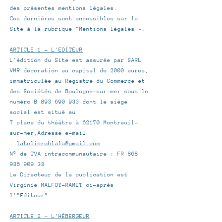
des présentes mentions légales.
Ces dernières sont accessibles sur le
Site à la rubrique "Mentions légales ».
ARTICLE 1 - L'EDITEUR
L'édition du Site est assurée par SARL
VMR décoration au capital de 2000 euros,
immatriculée au Registre du Commerce et
des Sociétés de Boulogne-sur-mer sous le
numéro B 893 690 933 dont le siège
social est situé au
7 place du théâtre à 62170 Montreuil-
sur-mer,Adresse e-mail
:
latelierohlala@gmail.com
N° de TVA intracommunautaire : FR 868
936 909 33
Le Directeur de la publication est
Virginie MALFOY-RAMET ci-après
l'"Editeur".
ARTICLE 2 - L'HÉBERGEUR