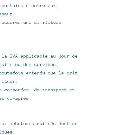
 certains d'entre eux,
sseur.
 assurer une similitude
 la TVA applicable au jour de
duits ou des services.
toutefois entendu que le prix
heteur.
e commandes, de transport et
es ci-après.
aux acheteurs qui résident en
iques.